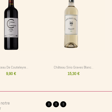
eau De Couteleyre...
Château Sirio Graves Blanc...
9,90 €
15,30 €
 notre
r